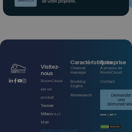
Caractéristiques
Entreprise
Visitez-
Channel
À propos de
nous
manager
RoomCloud
RoomCloud
Booking
Contact
Engine
est un
Metasearch
Demander
produit
une
démonstrati
Tecnes
Milano
s.r.l
Mail:
info@roomcloud.net