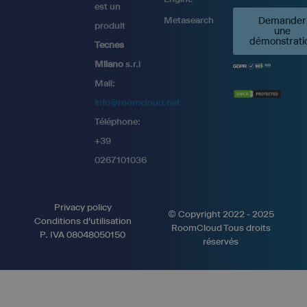
est un
Metasearch
Demander
produit
une
démonstrati
Tecnes
Milano
s.r.l
Mail:
info@roomcloud.net
Téléphone:
+39
0267101036
Privacy policy
© Copyright 2022 - 2025
Conditions d'utilisation
RoomCloud Tous droits
P. IVA 08048050150
réservés