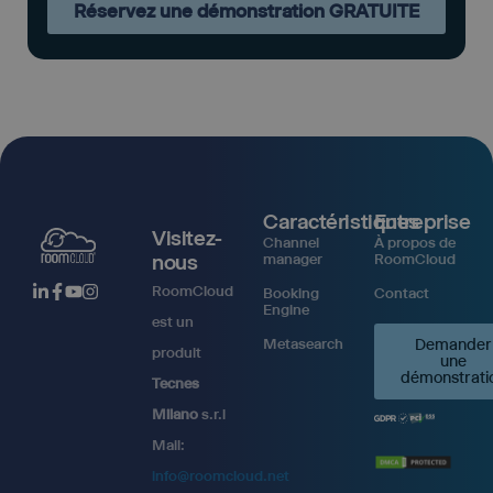
Réservez une démonstration GRATUITE
Caractéristiques
Entreprise
Visitez-
Channel
À propos de
nous
manager
RoomCloud
RoomCloud
Booking
Contact
Engine
est un
Metasearch
Demander
produit
une
démonstrati
Tecnes
Milano
s.r.l
Mail:
info@roomcloud.net