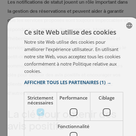
Les notifications de statut jouent un rôle important dans
la gestion des réservations et peuvent aider à garantir
que les services proposés sont toujours impeccables et
répondent aux attentes des voyageurs. Maintenir
Ce site Web utilise des cookies
l’hébergement propre et bien rangé, offrir confort et
Notre site Web utilise des cookies pour
ENGLISH
services supplémentaires tels que le Wi-Fi gratuit ou le
améliorer l'expérience utilisateur. En utilisant
ITALIAN
notre site Web, vous acceptez tous les cookies
petit-déjeuner inclus, ainsi qu’assurer une
FRENCH
conformément à notre Politique relative aux
communication rapide et conviviale sont des facteurs
cookies.
En savoir plus
SPANISH
clés pour obtenir des avis positifs et encourager vos
AFFICHER TOUS LES PARTENAIRES
(1) →
clients à partager leur expérience favorable avec
d’autres voyageurs.
Strictement
Performance
Ciblage
nécessaires
La clé pour obtenir des
avis positifs
Fonctionnalité