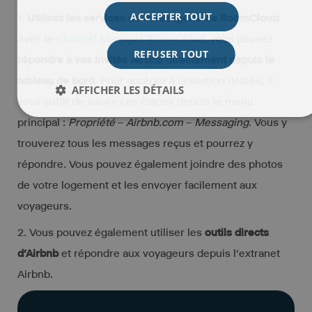
ACCEPTER TOUT
1.
Utilisez les services de messagerie de RoomCloud
.
Avec le
Channel Manager RoomCloud
, vous pouvez
REFUSER TOUT
répondre à vos invités Airbnb directement depuis le
tableau de bord
. Pour accéder à la section dédiée, il
AFFICHER LES DÉTAILS
vous suffit de suivre ces étapes depuis le menu
principal :
Propriété
–
Airbnb.com
–
Messaging
. Vous y
trouverez tous les messages reçus et pourrez y
répondre. Vous pouvez également joindre des photos
de votre logement et les envoyer facilement aux
voyageurs.
2. Vous pouvez également utiliser les
outils directs
d’Airbnb
et répondre aux voyageurs depuis l’extranet
Airbnb.