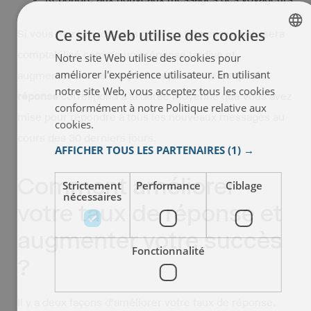
Ce site Web utilise des cookies
Si vous ne répondez pas dans les 24 heures, cela sera
comptabilisé comme une réponse tardive et
Notre site Web utilise des cookies pour
ENGLISH
améliorer l'expérience utilisateur. En utilisant
augmentera votre temps de réponse. Le
temps de
ITALIAN
notre site Web, vous acceptez tous les cookies
réponse
correspond à la durée moyenne que vous avez
FRENCH
conformément à notre Politique relative aux
mise pour répondre à tous les nouveaux messages au
cookies.
En savoir plus
SPANISH
cours des 30 derniers jours.
AFFICHER TOUS LES PARTENAIRES
(1) →
Comment améliorer
Strictement
Performance
Ciblage
nécessaires
votre taux de réponse et
augmenter votre succès
Fonctionnalité
?
Il y a deux façons d’améliorer votre taux de réponse.