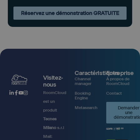
Réservez une démonstration GRATUITE
Caractéristiques
Entreprise
Visitez-
Channel
À propos de
nous
manager
RoomCloud
RoomCloud
Booking
Contact
Engine
est un
Metasearch
Demander
produit
une
démonstrati
Tecnes
Milano
s.r.l
Mail: