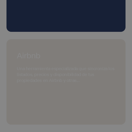
Airbnb
Una herramienta especializada que sincroniza los
listados, precios y disponibilidad de tus
propiedades en Airbnb y otras...