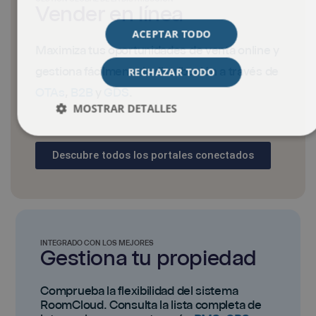
Vender en línea
ACEPTAR TODO
Maximiza tus oportunidades de venta online y
gestiona fácilmente la distribución a través de
RECHAZAR TODO
OTAs
,
B2B
y
GDS
.
MOSTRAR DETALLES
Descubre todos los portales conectados
INTEGRADO CON LOS MEJORES
Gestiona tu propiedad
Comprueba la flexibilidad del sistema
RoomCloud. Consulta la lista completa de