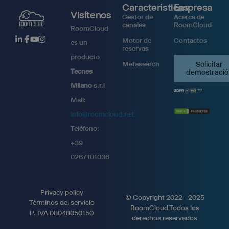
Características
Empresa
Visítenos
Gestor de
Acerca de
canales
RoomCloud
RoomCloud
Motor de
Contactos
es un
reservas
producto
Metasearch
Solicitar
Tecnes
demostració
Milano
s.r.l
Mail:
info@roomcloud.net
Teléfono:
+39
0267101036
Privacy policy
© Copyright 2022 - 2025
Términos del servicio
RoomCloud Todos los
P. IVA 08048050150
derechos reservados