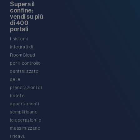
Supera il
confine:
vendi su più
di 400
portali
I sistemi
integrati di
RoomCloud
per il controllo
centralizzato
delle
prenotazioni di
hotel e
appartamenti
semplificano
le operazioni e
massimizzano
i ricavi.