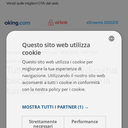
Vendi sulle migliori OTA del web
Questo sito web utilizza
cookie
Componenti aggiuntivi per VENDERE, GESTIRE,
ENGLISH
AUTOMATIZZARE
Questo sito web utilizza i cookie per
ITALIAN
Tutte le connessioni di cui hai
migliorare la tua esperienza di
FRENCH
navigazione. Utilizzando il nostro sito web
bisogno per far crescere la
acconsenti a tutti i cookie in conformità
SPANISH
tua attività
con la nostra policy per i cookie.
Leggi di
più
MOSTRA TUTTI I PARTNER
(1) →
Strettamente
Performance
necessari