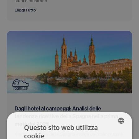
studi dimostrano
Leggi Tutto
Dagli hotel ai campeggi: Analisi delle
tendenze ricettive della Spagna nella prima
metà del 2025
Questo sito web utilizza
cookie
Il settore ricettivo della Spagna svolge un ruolo cruciale
ENGLISH