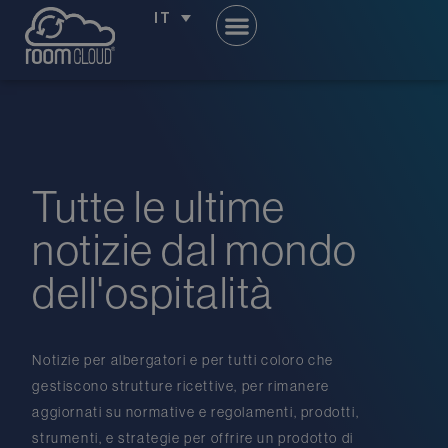
IT
Tutte le ultime
notizie dal mondo
dell'ospitalità
Notizie
per
albergatori
e
per tutti coloro
che
gestiscono
strutture
ricettive
,
per
rimanere
aggiornati
su
normative
e
regolamenti
,
prodotti
,
strumenti
,
e
strategie
per
offrire
un
prodotto di