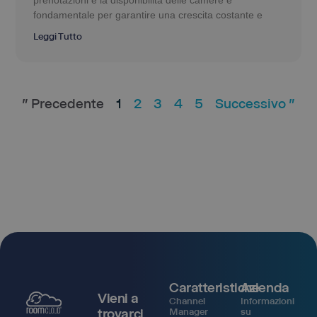
prenotazioni e la disponibilità delle camere è
fondamentale per garantire una crescita costante e
Leggi Tutto
" Precedente
1
2
3
4
5
Successivo "
Caratteristiche
Azienda
Vieni a
Channel
Informazioni
trovarci
Manager
su