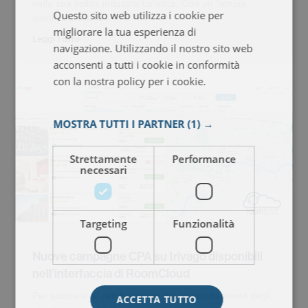
nella sua solida industria turistica. Con un “ampia
Questo sito web utilizza i cookie per
gamma di opzioni
ITALIAN
migliorare la tua esperienza di
Leggi Tutto
FRENCH
navigazione. Utilizzando il nostro sito web
acconsenti a tutti i cookie in conformità
SPANISH
con la nostra policy per i cookie.
Leggi di
più
MOSTRA TUTTI I PARTNER
(1) →
Strettamente
Performance
necessari
Targeting
Funzionalità
Nuove campagne CPA su trivago disponibili
nell’interfaccia di RoomCloud
Per adattarsi al cambiamento del comportamento degli
ACCETTA TUTTO