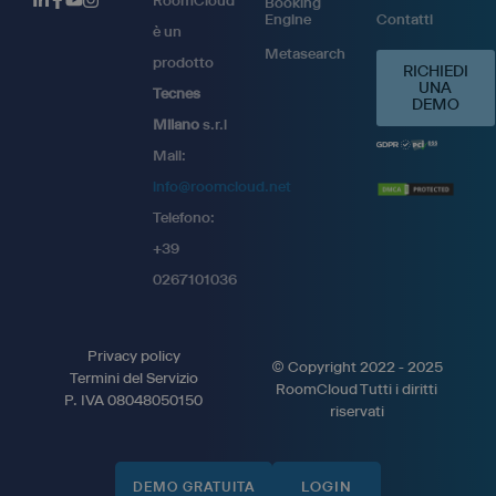
RoomCloud
Booking
Engine
Contatti
è un
Metasearch
prodotto
RICHIEDI
UNA
Tecnes
DEMO
Milano
s.r.l
Mail:
info@roomcloud.net
Telefono:
+39
0267101036
Privacy policy
© Copyright 2022 - 2025
Termini del Servizio
RoomCloud Tutti i diritti
P. IVA 08048050150
riservati
LOGIN
DEMO GRATUITA