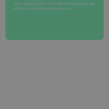
che ti aiuta a gestire le vendite online in modo più
efficace di qualsiasi altra soluzione.
Pagamenti
L'elaborazione sicura dei pagamenti è lo
strumento che ti aiuta a gestire le vendite online
in modo più efficace di qualsiasi altra soluzione.