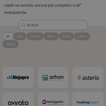
ospiti un servizio ancora più completo e all”
avanguardia.
All
Italy
France
Spain
Emea
Latam
Global