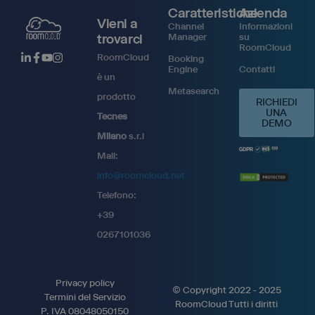
Caratteristiche
Azienda
Vieni a
Channel
Informazioni
trovarci
Manager
su
RoomCloud
RoomCloud
Booking
Engine
Contatti
è un
Metasearch
prodotto
RICHIEDI
UNA
Tecnes
DEMO
Milano
s.r.l
Mail:
info@roomcloud.net
Telefono:
+39
0267101036
Privacy policy
© Copyright 2022 - 2025
Termini del Servizio
RoomCloud Tutti i diritti
P. IVA 08048050150