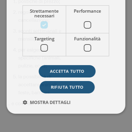
politiche di prezzo;
Strettamente
Performance
regole di
necessari
cancellazione;
sconti settimanali e
Targeting
Funzionalità
mensili;
per esigenze
specifiche (animali,
pulizie, ecc.);
ACCETTA TUTTO
la possibilità di
accettare animali,
RIFIUTA TUTTO
feste, bambini.
MOSTRA DETTAGLI
… e così via.