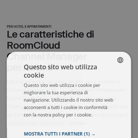
PER HOTEL E APPARTAMENTI
Le caratteristiche di
RoomCloud
Channel Manager
per Airbnb
Questo sito web utilizza
cookie
ENGLISH
Oltre ai vantaggi già citati,
Inoltre, puoi ricevere e
Questo sito web utilizza i cookie per
ITALIAN
il
channel manager
di
rispondere direttamente
migliorare la tua esperienza di
FRENCH
RoomCloud dispone di un
da questa sezione ai
navigazione. Utilizzando il nostro sito web
“intera sezione dedicata
messaggi degli ospiti che
acconsenti a tutti i cookie in conformità
SPANISH
con la nostra policy per i cookie.
Leggi di
ad Airbnb. Da quest” area
ti contattano attraverso il
più
dedicata puoi impostare:
portale.
MOSTRA TUTTI I PARTNER
(1) →