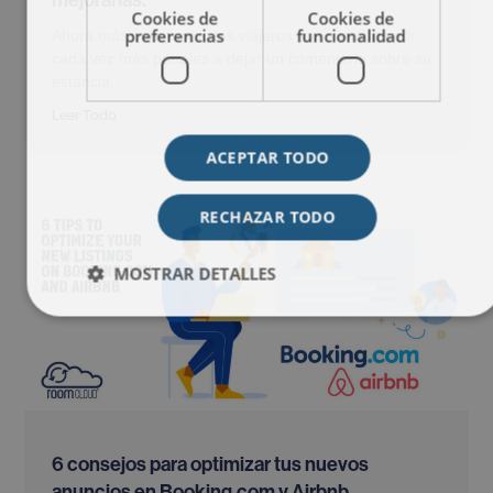
mejorarlas.
Cookies de
Cookies de
preferencias
funcionalidad
Ahora más que nunca, los viajeros son invitados por
cada vez más portales a dejar un comentario sobre su
estancia.
Leer Todo
ACEPTAR TODO
RECHAZAR TODO
MOSTRAR DETALLES
6 consejos para optimizar tus nuevos
anuncios en Booking.com y Airbnb