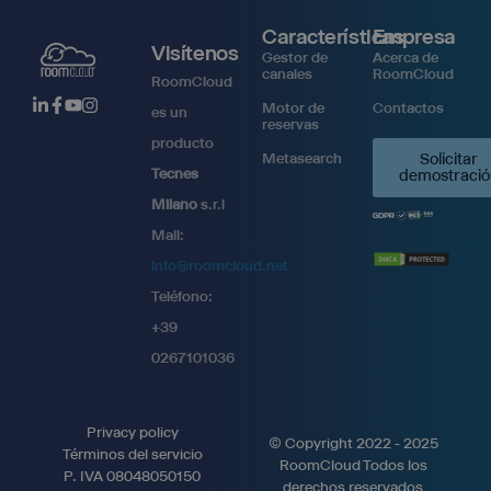
Características
Empresa
Visítenos
Gestor de
Acerca de
canales
RoomCloud
RoomCloud
Motor de
Contactos
es un
reservas
producto
Metasearch
Solicitar
Tecnes
demostració
Milano
s.r.l
Mail:
info@roomcloud.net
Teléfono:
+39
0267101036
Privacy policy
© Copyright 2022 - 2025
Términos del servicio
RoomCloud Todos los
P. IVA 08048050150
derechos reservados