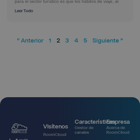
para el sector turístico es que los hábitos de viaje, al
Leer Todo
" Anterior
1
2
3
4
5
Siguiente "
Características
Empresa
Visítenos
Gestor de
Acerca de
canales
RoomCloud
RoomCloud