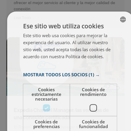
ofrecer el mejor servicio al cliente y la mejor calidad de
conexión
Leer Todo
Ese sitio web utiliza cookies
Este sitio web usa cookies para mejorar la
ENGLISH
experiencia del usuario. Al utilizar nuestro
ITALIAN
sitio web, usted acepta todas las cookies de
FRENCH
acuerdo con nuestra Política de cookies.
Más
información
SPANISH
MOSTRAR TODOS LOS SOCIOS
(1) →
Cookies
Cookies de
estrictamente
rendimiento
necesarias
Expedia Channel Manager: las ventajas de
una conexión certificada
Cookies de
Cookies de
preferencias
funcionalidad
El RoomCloud Channel Manager es un socio