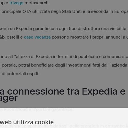
oup e
trivago
metasearch.
 principale OTA utilizzata negli Stati Uniti e la seconda in Europ
nti su Expedia garantisce a ogni tipo di struttura una visibilità
&b, ostelli e
case vacanza
possono mostrare i propri annunci a 
ono all “altezza di Expedia in termini di pubblicità e comunicazi
 portale, potrai beneficiare degli investimenti fatti dall” azienda
 di potenziali ospiti.
la connessione tra Expedia e 
ager
ra RoomCloud e il portale garantisce:
web utilizza cookie
i tariffe, disponibilità e dettagli della proprietà in entrambe l