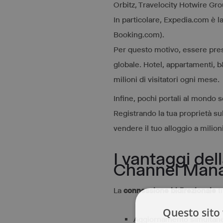
Orbitz, Travelocity Hotwire Gr
In particolare, Expedia.com è la
Booking.com).
Per questo motivo, essere prese
globale. Hotel, appartamenti, b
milioni di visitatori ogni mese.
Infine, pochi portali al mondo s
Registrando la tua proprietà sul
vendere il tuo alloggio a milioni
I vantaggi del
Channel Man
La
connessione bidirezionale
t
Questo sito 
Aggiornamento simultaneo d