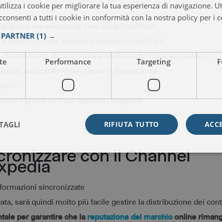
ilizza i cookie per migliorare la tua esperienza di navigazione. Ut
consenti a tutti i cookie in conformità con la nostra policy per i c
 grazie alla velocità di invio delle modifiche
I PARTNER
(1) →
 e descrizioni dal channel manager in pochi clic
i direttamente da una sezione dedicata del channel manager
te
Performance
Targeting
F
omozioni sul portale da un menu in RoomCloud
plice
ibile 7 giorni su 7 per qualsiasi esigenza
TAGLI
RIFIUTA TUTTO
ACC
cronizzare con il Channel
xpedia
ata, sarà quindi molto più facile gestire la distribuzione dei con
ale per garantire che la
reputazione del marchio
online riman