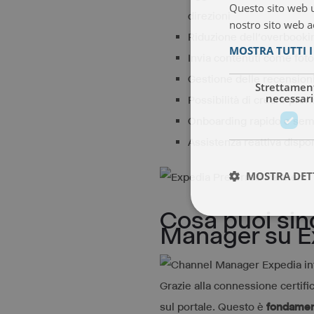
Questo sito web ut
direzioni
nostro sito web ac
Riduzione dell’overbooking
MOSTRA TUTTI 
Invia contenuti come foto
Gestione delle recension
Strettamen
necessari
Possibilità di creare pr
Onboarding rapido e sem
Assistenza reattiva dispon
MOSTRA DET
Cosa puoi sin
Manager su E
Grazie alla connessione certific
sul portale. Questo è
fondament