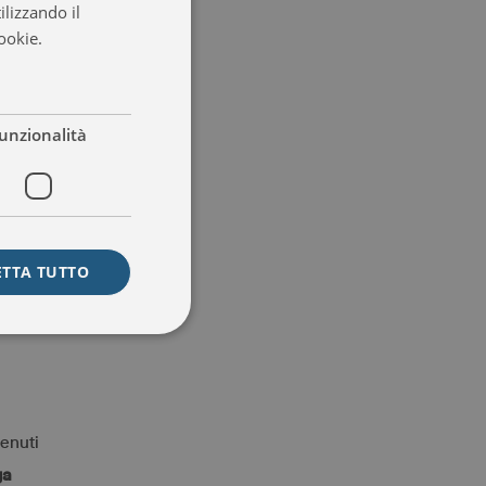
ilizzando il
ENGLISH
ookie.
Leggi di più
ITALIAN
FRENCH
SPANISH
unzionalità
ETTA TUTTO
tenuti
ga