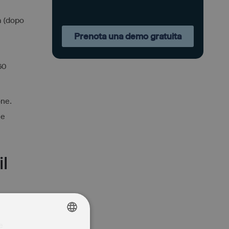
a (dopo
Prenota una demo gratuita
60
one.
 e
il
e