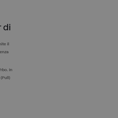
 di
ite il
senza
Vrbo. In
(Pull)